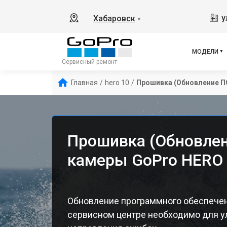
у
Хабаровск
▼
МОДЕЛИ
Сервисный ремонт
Главная
/
hero 10
/
Прошивка (Обновление П
Прошивка (Обновлен
камеры GoPro HERO 
Обновление программного обеспечен
сервисном центре необходимо для у