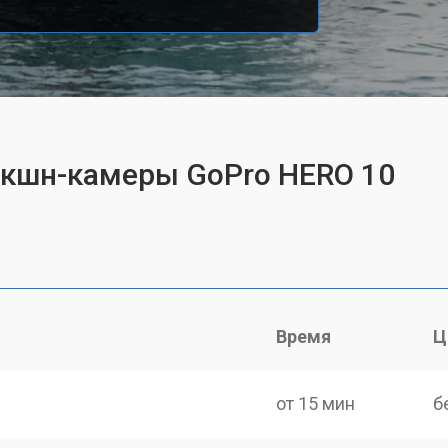
экшн-камеры GoPro HERO 10
Время
Ц
от 15 мин
б