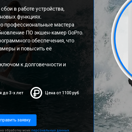
сбои в работе устройства,
 новых функциях.
ro профессиональные мастера
бновление ПО экшен-камер GoPro.
рограммного обеспечения, что
амеры и повысить её
 ключом к долговечности и
я до 3-х лет
Цена от 1100 руб
править заявку
 на обработку моих
персональных данных.