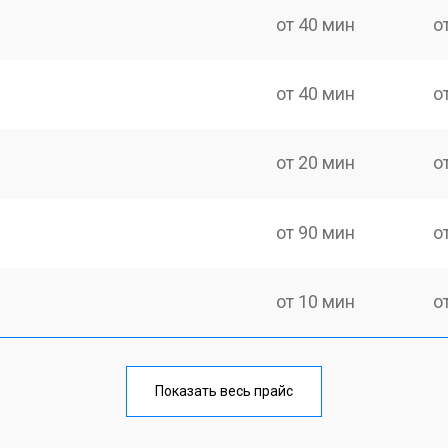
от 40 мин
о
от 40 мин
о
от 20 мин
о
от 90 мин
о
от 10 мин
о
лаги
от 30 мин
о
Показать весь прайс
тридера) sd
от 30 мин
о