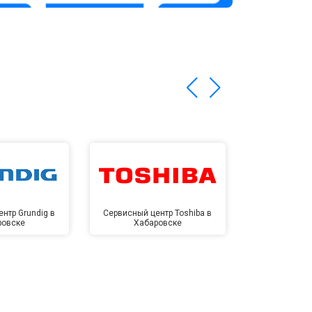
нтр Grundig в
Сервисный центр Toshiba в
Сервисный це
ровске
Хабаровске
Хаба