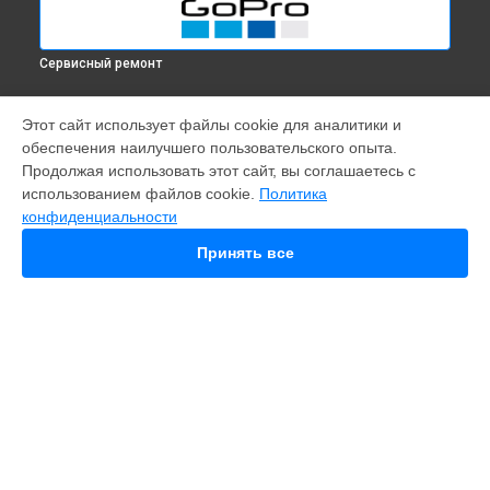
Сервисный ремонт
МОДЕЛИ
Этот сайт использует файлы cookie для аналитики и
обеспечения наилучшего пользовательского опыта.
Fusion
Продолжая использовать этот сайт, вы соглашаетесь с
Hero 9
использованием файлов cookie.
Политика
HERO 10
конфиденциальности
HERO 11
HERO 12
Принять все
MAX
HERO 8
HERO 7
HERO 6
HERO Plus
11 mini
СТРАНИЦЫ
Гарантия